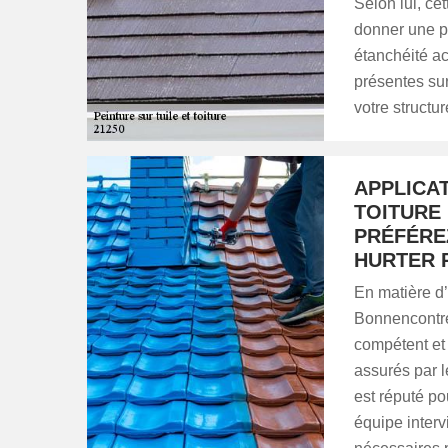
Selon lui, cet
donner une pl
étanchéité ac
présentes sur
votre structu
APPLICA
TOITURE 
PRÉFÉRE
HURTER 
En matière d’
Bonnencontre,
compétent et 
assurés par 
est réputé po
équipe interv