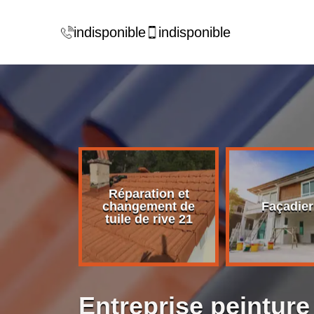
indisponible
indisponible
Réparation et
rise de
changement de
Façadier
ture 21
tuile de rive 21
Entreprise peinture 