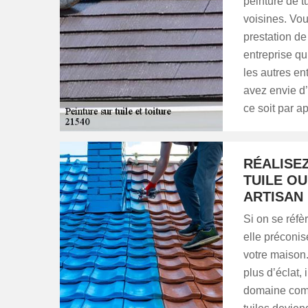
peinture de t
voisines. Vou
prestation de
entreprise qu
les autres en
avez envie d’
ce soit par a
RÉALISE
TUILE O
ARTISAN
Si on se réf
elle préconis
votre maison.
plus d’éclat,
domaine com