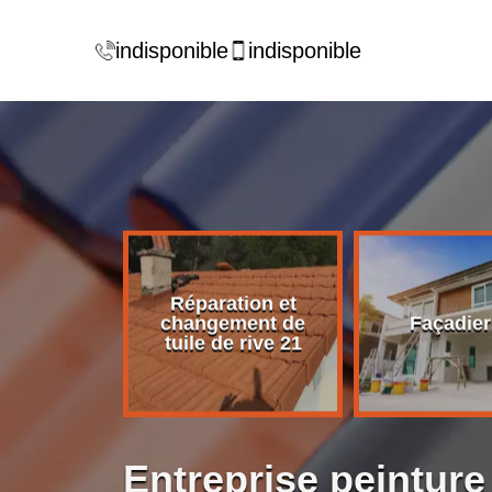
indisponible
indisponible
Réparation et
rise de
changement de
Façadier
ture 21
tuile de rive 21
Entreprise peinture 