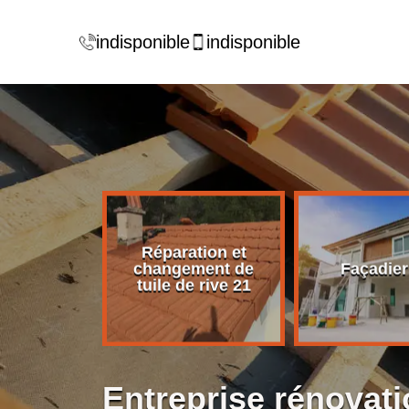
indisponible
indisponible
Réparation et
rise de
changement de
Façadier
ture 21
tuile de rive 21
Entreprise rénovati