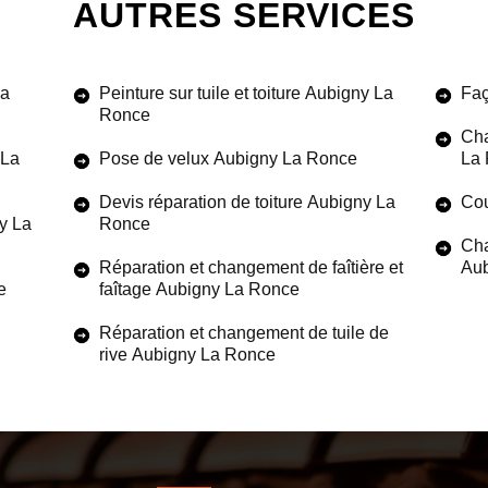
AUTRES SERVICES
La
Peinture sur tuile et toiture Aubigny La
Faç
Ronce
Cha
 La
Pose de velux Aubigny La Ronce
La
Devis réparation de toiture Aubigny La
Cou
y La
Ronce
Cha
Réparation et changement de faîtière et
Aub
e
faîtage Aubigny La Ronce
Réparation et changement de tuile de
rive Aubigny La Ronce