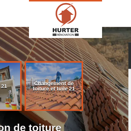
Changement de
Rénovation d
 21
toiture et tuile 21
toiture 21
on de toiture