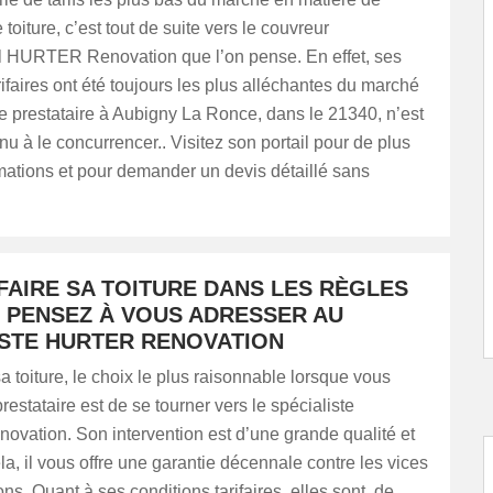
toiture, c’est tout de suite vers le couvreur
l HURTER Renovation que l’on pense. En effet, ses
rifaires ont été toujours les plus alléchantes du marché
e prestataire à Aubigny La Ronce, dans le 21340, n’est
u à le concurrencer.. Visitez son portail pour de plus
mations et pour demander un devis détaillé sans
FAIRE SA TOITURE DANS LES RÈGLES
, PENSEZ À VOUS ADRESSER AU
ISTE HURTER RENOVATION
sa toiture, le choix le plus raisonnable lorsque vous
estataire est de se tourner vers le spécialiste
ation. Son intervention est d’une grande qualité et
la, il vous offre une garantie décennale contre les vices
ons. Quant à ses conditions tarifaires, elles sont, de