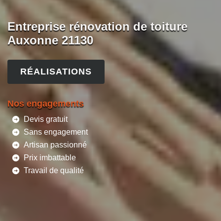
Entreprise rénovation de toiture
Auxonne 21130
RÉALISATIONS
Nos engagements
Devis gratuit
Sans engagement
Artisan passionné
Prix imbattable
Travail de qualité