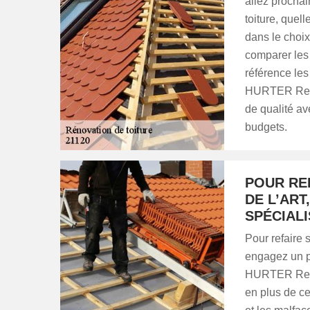
allez procha
toiture, quell
dans le choix
comparer les 
référence les
HURTER Renova
de qualité av
budgets.
POUR RE
DE L’ART
SPÉCIAL
Pour refaire 
engagez un pr
HURTER Renov
en plus de ce