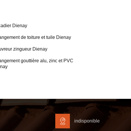
adier Dienay
ngement de toiture et tuile Dienay
vreur zingueur Dienay
ngement gouttière alu, zinc et PVC
enay
indisponible