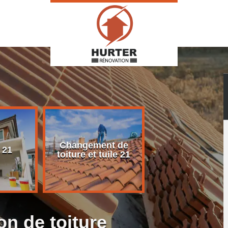
Changement de
Rénovation d
 21
toiture et tuile 21
toiture 21
on de toiture