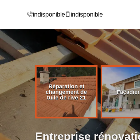
indisponible
indisponible
Réparation et
rise de
changement de
Façadier
ture 21
tuile de rive 21
Entreprise rénovati