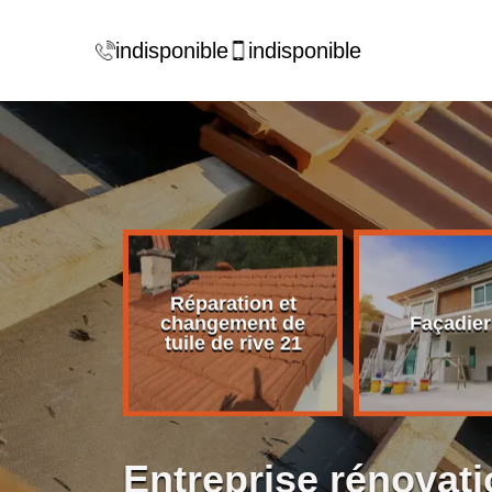
indisponible
indisponible
Réparation et
rise de
changement de
Façadier
ture 21
tuile de rive 21
Entreprise rénovati