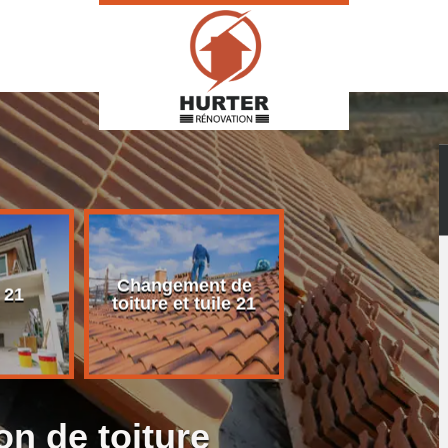
Changement de
Rénovation d
 21
toiture et tuile 21
toiture 21
on de toiture