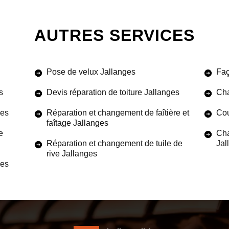
AUTRES SERVICES
Pose de velux Jallanges
Faç
s
Devis réparation de toiture Jallanges
Cha
ges
Réparation et changement de faîtière et
Cou
faîtage Jallanges
e
Cha
Réparation et changement de tuile de
Jal
rive Jallanges
ges