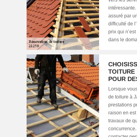
intéressante. 
assuré par un
difficulté de 
prix qui n’es
dans le doma
CHOISISS
TOITURE
POUR DE
Lorsque vous
de toiture à 
prestations 
raison en est
travaux de qu
concurrence. 
contacter pen