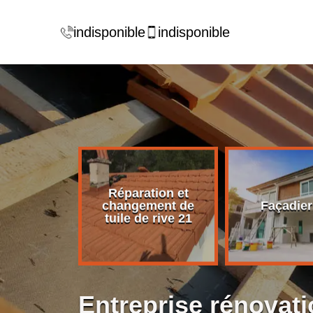
indisponible
indisponible
Réparation et
rise de
changement de
Façadier
ture 21
tuile de rive 21
Entreprise rénovati