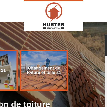
Changement de
Rénovation d
 21
toiture et tuile 21
toiture 21
on de toiture