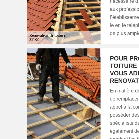
nécessaire d
aux professi
l’établisseme
le en le télé
de plus ample
POUR PR
TOITURE
VOUS AD
RENOVAT
En matière de
de remplaceme
appel à la 
posséder des
spécialiste d
également des