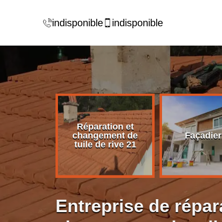
indisponible
indisponible
Réparation et
rise de
changement de
Façadier
ture 21
tuile de rive 21
Entreprise de répar