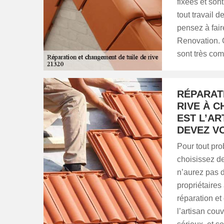
fixées et son
tout travail 
pensez à fai
Renovation. C
sont très comp
RÉPARAT
RIVE À 
EST L’A
DEVEZ V
Pour tout pro
choisissez de
n’aurez pas 
propriétaires
réparation et
l’artisan co