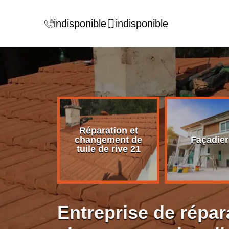
indisponible
indisponible
Réparation et
rise de
changement de
Façadier
ture 21
tuile de rive 21
Entreprise de répar