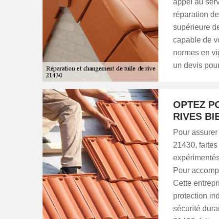
appel au ser
réparation de
supérieure de
capable de vo
normes en vi
un devis pour
OPTEZ P
RIVES BI
Pour assurer
21430, faites
expérimentés
Pour accompl
Cette entrepr
protection in
sécurité dura