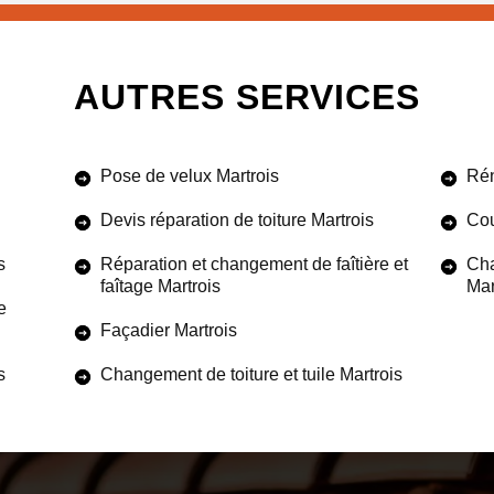
AUTRES SERVICES
Pose de velux Martrois
Rén
Devis réparation de toiture Martrois
Cou
s
Réparation et changement de faîtière et
Cha
faîtage Martrois
Mar
e
Façadier Martrois
s
Changement de toiture et tuile Martrois