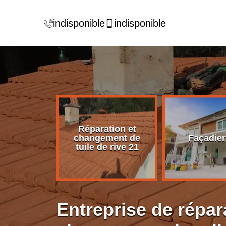
indisponible
indisponible
Réparation et
rise de
changement de
Façadier
ture 21
tuile de rive 21
Entreprise de répar