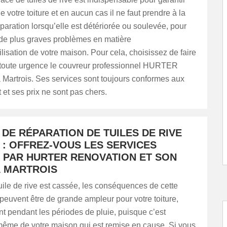
e votre toiture et en aucun cas il ne faut prendre à la
éparation lorsqu’elle est détériorée ou soulevée, pour
 de plus graves problèmes en matière
isation de votre maison. Pour cela, choisissez de faire
e toute urgence le couvreur professionnel HURTER
 Martrois. Ses services sont toujours conformes aux
t et ses prix ne sont pas chers.
DE RÉPARATION DE TUILES DE RIVE
 : OFFREZ-VOUS LES SERVICES
 PAR HURTER RENOVATION ET SON
À MARTROIS
ile de rive est cassée, les conséquences de cette
 peuvent être de grande ampleur pour votre toiture,
t pendant les périodes de pluie, puisque c’est
 même de votre maison qui est remise en cause. Si vous