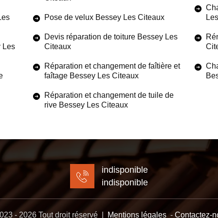
Cha
Les
Pose de velux Bessey Les Citeaux
Les
Devis réparation de toiture Bessey Les
Rén
y Les
Citeaux
Cit
Réparation et changement de faîtière et
Cha
e
faîtage Bessey Les Citeaux
Bes
Réparation et changement de tuile de
rive Bessey Les Citeaux
indisponible
indisponible
23 - 2026 Tout droit réservé |
Mentions légales
-
Contactez-n