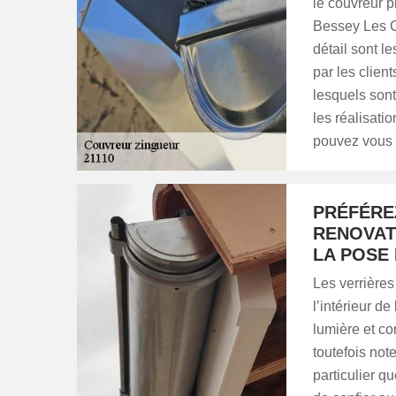
le couvreur 
Bessey Les C
détail sont le
par les client
lesquels sont
les réalisati
pouvez vous r
PRÉFÉRE
RENOVAT
LA POSE
Les verrières
l’intérieur de
lumière et co
toutefois note
particulier q