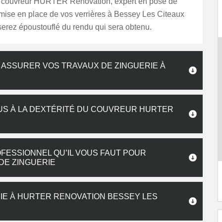
u couvreur HURTER Renovation, expert en pose de
 mise en place de vos verrières à Bessey Les Citeaux
serez époustouflé du rendu qui sera obtenu.
UR ASSURER VOS TRAVAUX DE ZINGUERIE À
OUS À LA DEXTÉRITÉ DU COUVREUR HURTER
FESSIONNEL QU’IL VOUS FAUT POUR
DE ZINGUERIE
IE À HURTER RENOVATION BESSEY LES