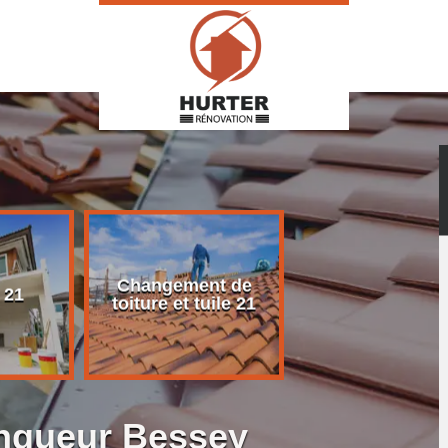
Changement de
Rénovation d
 21
toiture et tuile 21
toiture 21
ingueur Bessey