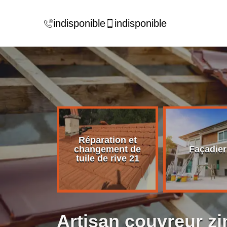
indisponible
indisponible
Réparation et
rise de
changement de
Façadier
ture 21
tuile de rive 21
Artisan couvreur z