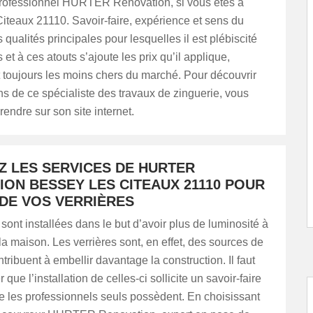
professionnel HURTER Renovation, si vous êtes à
iteaux 21110. Savoir-faire, expérience et sens du
s qualités principales pour lesquelles il est plébiscité
s et à ces atouts s’ajoute les prix qu’il applique,
 toujours les moins chers du marché. Pour découvrir
ons de ce spécialiste des travaux de zinguerie, vous
endre sur son site internet.
Z LES SERVICES DE HURTER
ION BESSEY LES CITEAUX 21110 POUR
 DE VOS VERRIÈRES
 sont installées dans le but d’avoir plus de luminosité à
 la maison. Les verrières sont, en effet, des sources de
ntribuent à embellir davantage la construction. Il faut
r que l’installation de celles-ci sollicite un savoir-faire
ue les professionnels seuls possèdent. En choisissant