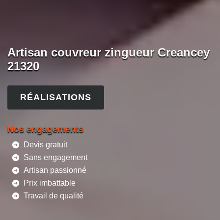
Artisan couvreur zingueur Creancey
21320
RÉALISATIONS
Nos engagements
Devis gratuit
Sans engagement
Artisan passionné
Prix imbattable
Travail de qualité