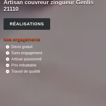
Artisan couvreur zingueur Genlis
21110
RÉALISATIONS
Nos engagements
Devis gratuit
Sans engagement
Artisan passionné
Prix imbattable
Travail de qualité