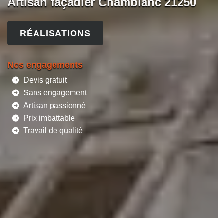
Artisan façadier Chamblanc 21250
RÉALISATIONS
Nos engagements
Devis gratuit
Sans engagement
Artisan passionné
Prix imbattable
Travail de qualité