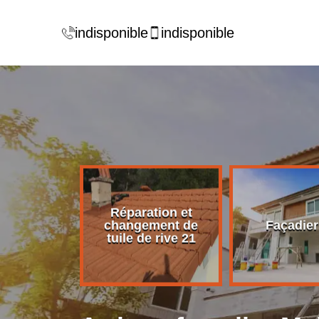
indisponible
indisponible
Réparation et
rise de
changement de
Façadier
ture 21
tuile de rive 21