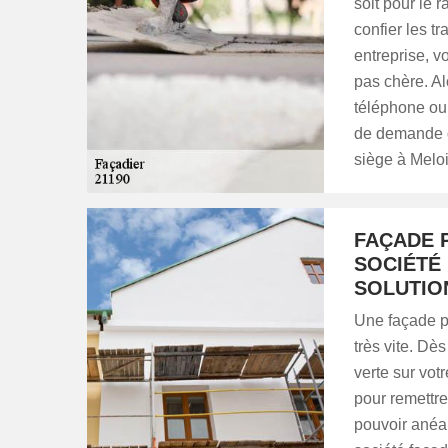
soit pour le 
confier les tr
entreprise, v
pas chère. Alo
téléphone ou 
de demande d
siège à Meloi
FAÇADE P
SOCIÉTÉ
SOLUTIO
Une façade po
très vite. Dè
verte sur vot
pour remettre
pouvoir anéant