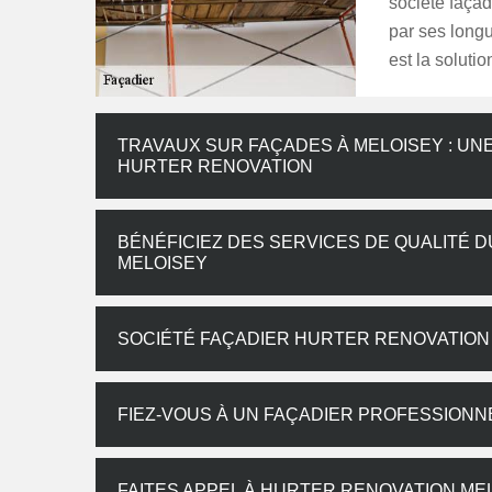
société faça
par ses long
est la solutio
TRAVAUX SUR FAÇADES À MELOISEY : UNE
HURTER RENOVATION
BÉNÉFICIEZ DES SERVICES DE QUALITÉ 
MELOISEY
SOCIÉTÉ FAÇADIER HURTER RENOVATION 
FIEZ-VOUS À UN FAÇADIER PROFESSIONN
FAITES APPEL À HURTER RENOVATION M