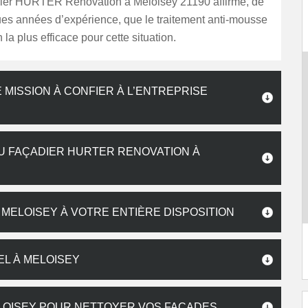
dier HURTER Renovation à Meloisey 21190 affirme, de
ues années d’expérience, que le traitement anti-mousse
n la plus efficace pour cette situation.
 MISSION À CONFIER À L’ENTREPRISE
DU FAÇADIER HURTER RENOVATION À
MELOISEY À VOTRE ENTIÈRE DISPOSITION
EL À MELOISEY
ELOISEY POUR NETTOYER VOS FAÇADES