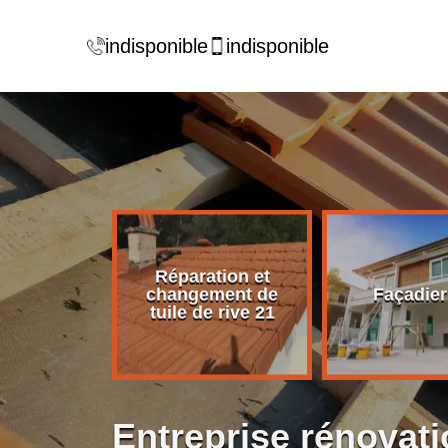
indisponible
indisponible
Réparation et
rise de
changement de
Façadier
ture 21
tuile de rive 21
Entreprise rénovati