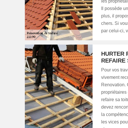
les propriétai
Il possède un
plus, il propo
chers. Si vou
par celui-ci,
HURTER 
REFAIRE 
Pour vos trav
vivement rec
Renovation. 
propriétaires
refaire sa toi
devez rencon
la compétence
les vices pou