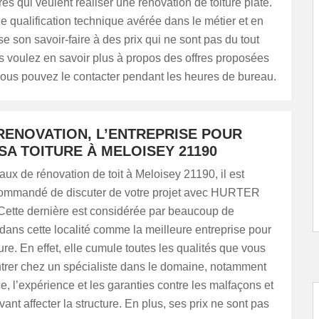
res qui veulent réaliser une rénovation de toiture plate.
e qualification technique avérée dans le métier et en
se son savoir-faire à des prix qui ne sont pas du tout
s voulez en savoir plus à propos des offres proposées
 vous pouvez le contacter pendant les heures de bureau.
RENOVATION, L’ENTREPRISE POUR
SA TOITURE À MELOISEY 21190
aux de rénovation de toit à Meloisey 21190, il est
ommandé de discuter de votre projet avec HURTER
Cette dernière est considérée par beaucoup de
 dans cette localité comme la meilleure entreprise pour
ture. En effet, elle cumule toutes les qualités que vous
trer chez un spécialiste dans le domaine, notamment
, l’expérience et les garanties contre les malfaçons et
vant affecter la structure. En plus, ses prix ne sont pas