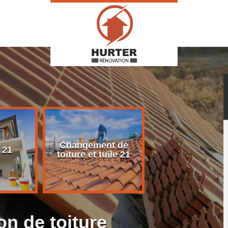
Changement de
Rénovation d
 21
toiture et tuile 21
toiture 21
on de toiture