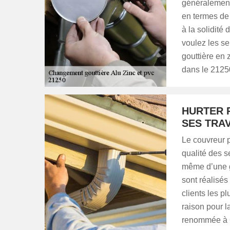
généralement 
en termes de 
à la solidit
voulez les se
gouttière en 
dans le 2125
HURTER 
SES TRA
Le couvreur 
qualité des se
même d’une g
sont réalisés
clients les pl
raison pour l
renommée à G