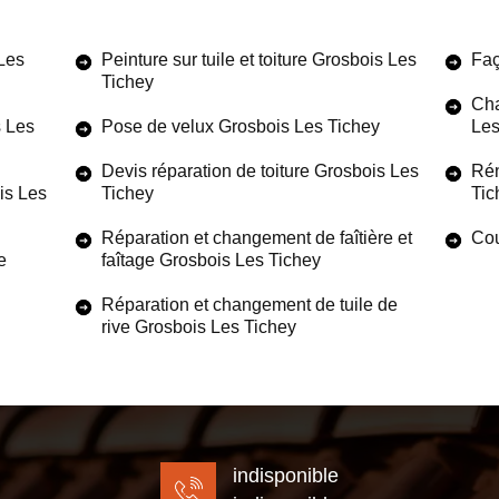
Les
Peinture sur tuile et toiture Grosbois Les
Faç
Tichey
Cha
s Les
Pose de velux Grosbois Les Tichey
Les
Devis réparation de toiture Grosbois Les
Rén
is Les
Tichey
Tic
Réparation et changement de faîtière et
Cou
e
faîtage Grosbois Les Tichey
Réparation et changement de tuile de
rive Grosbois Les Tichey
indisponible