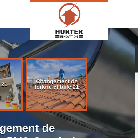
Changement de
Rénovation d
 21
toiture et tuile 21
toiture 21
ngement de