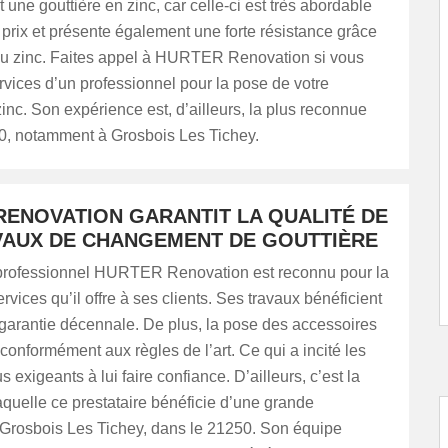
une gouttière en zinc, car celle-ci est très abordable
prix et présente également une forte résistance grâce
é du zinc. Faites appel à HURTER Renovation si vous
rvices d’un professionnel pour la pose de votre
zinc. Son expérience est, d’ailleurs, la plus reconnue
0, notamment à Grosbois Les Tichey.
RENOVATION GARANTIT LA QUALITÉ DE
VAUX DE CHANGEMENT DE GOUTTIÈRE
professionnel HURTER Renovation est reconnu pour la
rvices qu’il offre à ses clients. Ses travaux bénéficient
arantie décennale. De plus, la pose des accessoires
 conformément aux règles de l’art. Ce qui a incité les
us exigeants à lui faire confiance. D’ailleurs, c’est la
aquelle ce prestataire bénéficie d’une grande
rosbois Les Tichey, dans le 21250. Son équipe