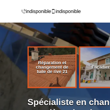
indisponible
indisponible
Réparation et
rise de
changement de
Façadier
ture 21
tuile de rive 21
Spécialiste en cha