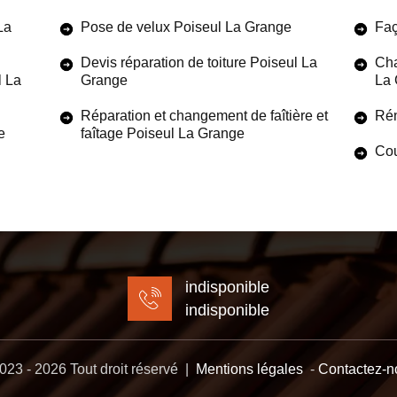
La
Pose de velux Poiseul La Grange
Faç
Devis réparation de toiture Poiseul La
Cha
l La
Grange
La 
Réparation et changement de faîtière et
Rén
e
faîtage Poiseul La Grange
Cou
indisponible
indisponible
23 - 2026 Tout droit réservé |
Mentions légales
-
Contactez-n