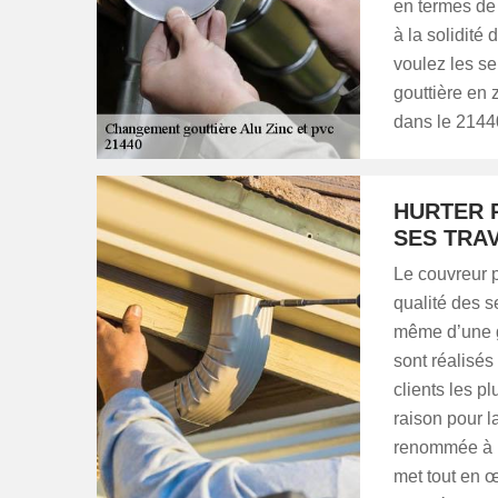
en termes de 
à la solidit
voulez les se
gouttière en 
dans le 2144
HURTER 
SES TRA
Le couvreur 
qualité des se
même d’une g
sont réalisés
clients les pl
raison pour l
renommée à P
met tout en œ