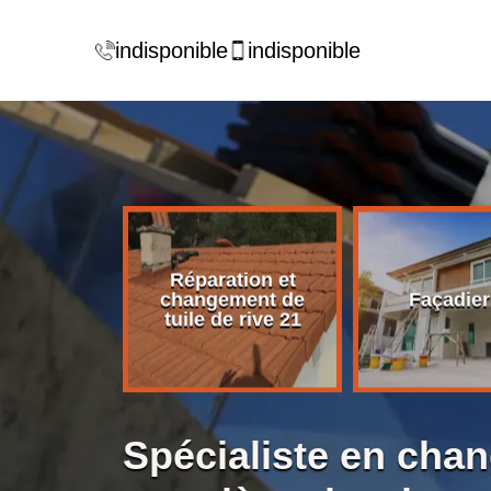
indisponible
indisponible
Réparation et
rise de
changement de
Façadier
ture 21
tuile de rive 21
Spécialiste en cha