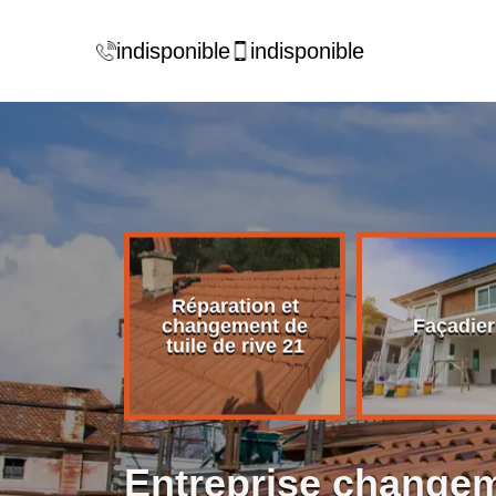
indisponible
indisponible
Réparation et
rise de
changement de
Façadier
ture 21
tuile de rive 21
Entreprise changeme