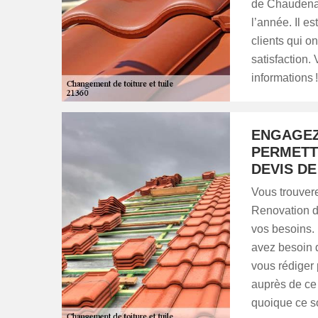
de Chaudenay 
l’année. Il es
clients qui o
satisfaction.
informations !
ENGAGEZ
PERMETT
DEVIS DE
Vous trouver
Renovation d
vos besoins. 
avez besoin d
vous rédiger 
auprès de ce
quoique ce so