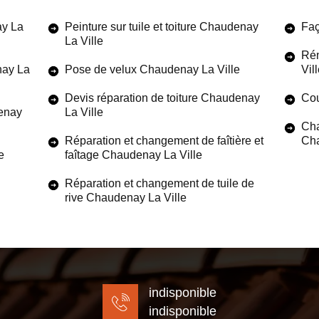
ay La
Peinture sur tuile et toiture Chaudenay
Faç
La Ville
Rén
nay La
Pose de velux Chaudenay La Ville
Vil
Devis réparation de toiture Chaudenay
Cou
denay
La Ville
Cha
Réparation et changement de faîtière et
Cha
e
faîtage Chaudenay La Ville
Réparation et changement de tuile de
rive Chaudenay La Ville
indisponible
indisponible