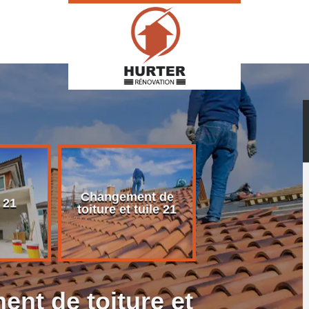
Changement de
Rénovation d
 21
toiture et tuile 21
toiture 21
nt de toiture et