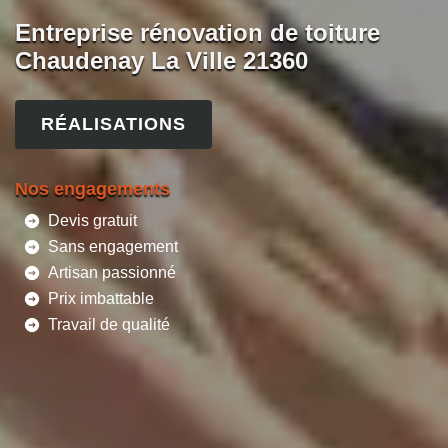
Entreprise rénovation de toiture
Chaudenay La Ville 21360
RÉALISATIONS
Nos engagements
Devis gratuit
Sans engagement
Artisan passionné
Prix imbattable
Travail de qualité