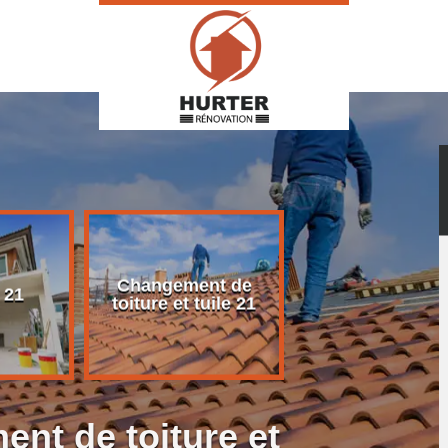
Changement de
Rénovation d
 21
toiture et tuile 21
toiture 21
nt de toiture et