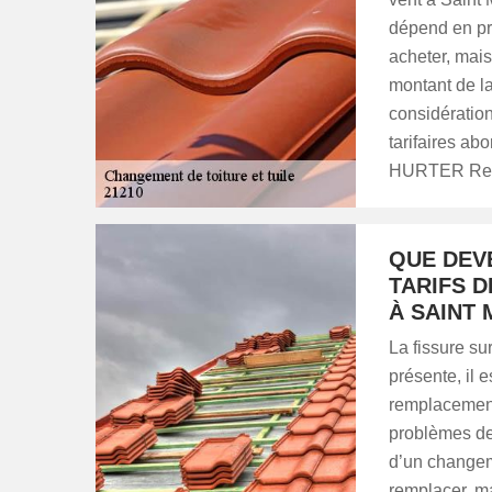
dépend en pre
acheter, mais
montant de l
considération
tarifaires ab
HURTER Reno
QUE DEV
TARIFS 
À SAINT 
La fissure su
présente, il 
remplacement
problèmes de 
d’un changem
remplacer, ma