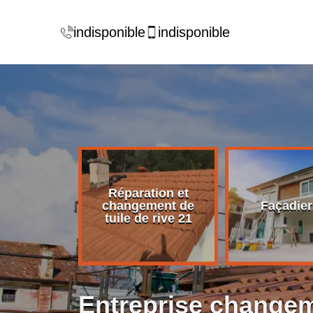
indisponible
indisponible
Réparation et
rise de
changement de
Façadier
ture 21
tuile de rive 21
Entreprise changeme