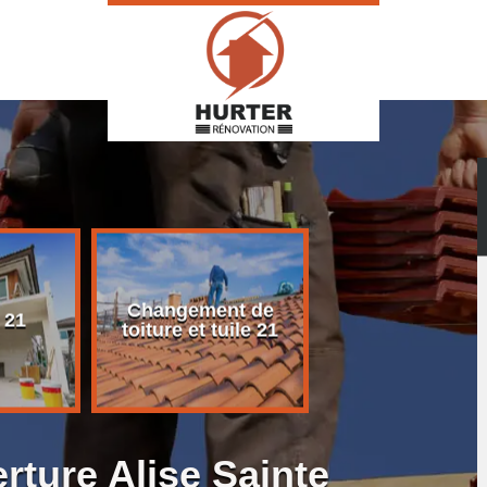
Changement de
Rénovation d
 21
toiture et tuile 21
toiture 21
rture Alise Sainte