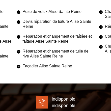
te
Pose de velux Alise Sainte Reine
Cha
Sai
Devis réparation de toiture Alise Sainte
ainte
Reine
Rén
Réparation et changement de faîtière et
Cou
e Alise
faîtage Alise Sainte Reine
Cha
Réparation et changement de tuile de
Ali
Sainte
rive Alise Sainte Reine
Façadier Alise Sainte Reine
indisponible
indisponible