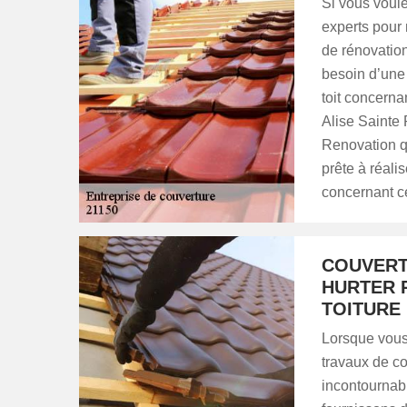
Si vous voule
experts pour 
de rénovation
besoin d’une 
toit concerna
Alise Sainte
Renovation q
prête à réali
concernant ce
COUVERTU
HURTER 
TOITURE
Lorsque vous
travaux de c
incontournab