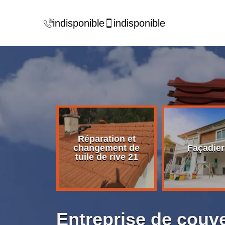
indisponible
indisponible
Réparation et
rise de
changement de
Façadier
ture 21
tuile de rive 21
Entreprise de couve