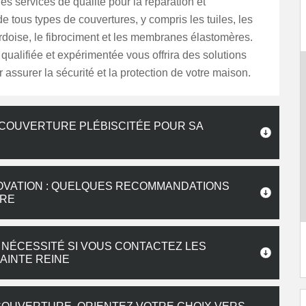
es services de qualité pour la réparation et
 de tous types de couvertures, y compris les tuiles, les
rdoise, le fibrociment et les membranes élastomères.
qualifiée et expérimentée vous offrira des solutions
 assurer la sécurité et la protection de votre maison.
 COUVERTURE PLÉBISCITÉE POUR SA
OVATION : QUELQUES RECOMMANDATIONS
IRE
 NÉCESSITÉ SI VOUS CONTACTEZ LES
AINTE REINE