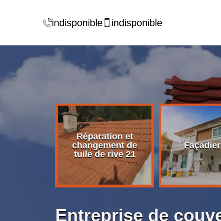
indisponible
indisponible
Réparation et
rise de
changement de
Façadier
ture 21
tuile de rive 21
Entreprise de couv