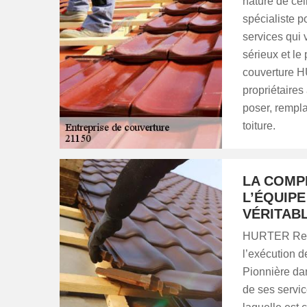
nature de cell
spécialiste p
services qui
sérieux et le
couverture H
propriétaires
poser, rempla
toiture.
LA COMP
L’ÉQUIP
VÉRITABL
HURTER Renov
l’exécution d
Pionnière dan
de ses servic