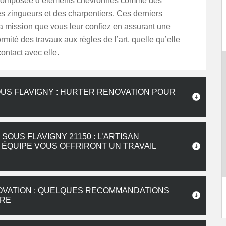
 composée d’éléments chevronnés comme des
s zingueurs et des charpentiers. Ces derniers
a mission que vous leur confiez en assurant une
rmité des travaux aux règles de l’art, quelle qu’elle
contact avec elle.
US FLAVIGNY : HURTER RENOVATION POUR
OUS FLAVIGNY 21150 : L’ARTISAN
ÉQUIPE VOUS OFFRIRONT UN TRAVAIL
OVATION : QUELQUES RECOMMANDATIONS
IRE