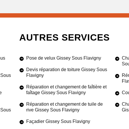
AUTRES SERVICES
ous
Pose de velux Gissey Sous Flavigny
Cha
Sou
Devis réparation de toiture Gissey Sous
y Sous
Flavigny
Rén
Fla
Réparation et changement de faîtière et
e
faîtage Gissey Sous Flavigny
Cou
Réparation et changement de tuile de
Cha
y Sous
rive Gissey Sous Flavigny
Gis
Façadier Gissey Sous Flavigny