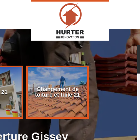
Changement de
Rénovation d
 21
toiture et tuile 21
toiture 21
erture Gissey