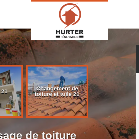
Changement de
Rénovation d
 21
toiture et tuile 21
toiture 21
age de toiture