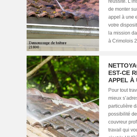
réussite. L’i
de monter sur 
appel à une 
votre disposi
la mission d
à Crimolois 
NETTOYAG
EST-CE 
APPEL À
Pour tout trav
mieux s’adre
particulière 
possibilité de
couvreur prof
travail qui v