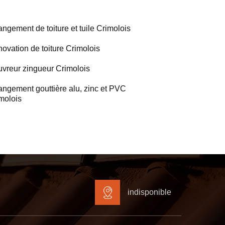
ngement de toiture et tuile Crimolois
ovation de toiture Crimolois
vreur zingueur Crimolois
ngement gouttière alu, zinc et PVC
molois
indisponible