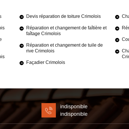
s
Devis réparation de toiture Crimolois
Cha
ois
Réparation et changement de faîtière et
Rén
faîtage Crimolois
e
Cou
Réparation et changement de tuile de
rive Crimolois
Cha
ois
Cri
Façadier Crimolois
indisponible
indisponible