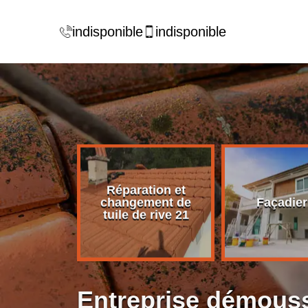
indisponible
indisponible
Réparation et
rise de
changement de
Façadier
ture 21
tuile de rive 21
Entreprise démouss