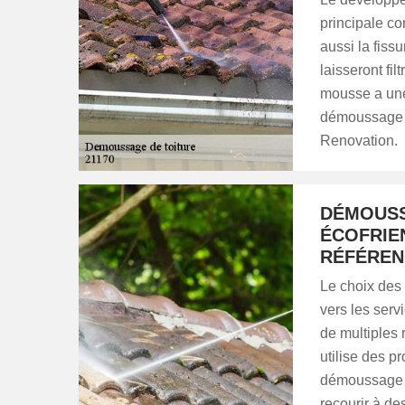
principale co
aussi la fiss
laisseront fil
mousse a une 
démoussage d
Renovation.
DÉMOUSS
ÉCOFRIE
RÉFÉREN
Le choix des 
vers les ser
de multiples r
utilise des p
démoussage de 
recourir à de