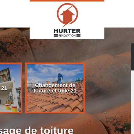
Changement de
Rénovation d
 21
toiture et tuile 21
toiture 21
age de toiture