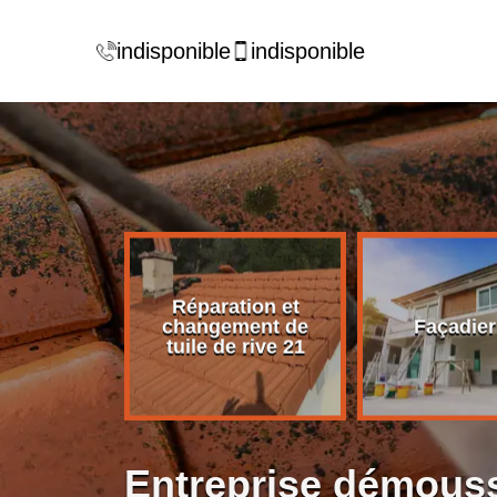
indisponible
indisponible
Réparation et
rise de
changement de
Façadier
ture 21
tuile de rive 21
Entreprise démouss