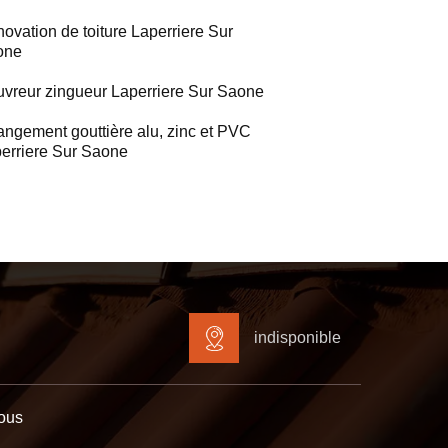
ovation de toiture Laperriere Sur
one
vreur zingueur Laperriere Sur Saone
ngement gouttière alu, zinc et PVC
erriere Sur Saone
indisponible
ous