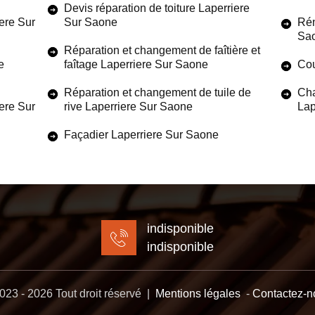
Devis réparation de toiture Laperriere
iere Sur
Sur Saone
Rén
Sa
Réparation et changement de faîtière et
e
faîtage Laperriere Sur Saone
Cou
Réparation et changement de tuile de
Cha
iere Sur
rive Laperriere Sur Saone
Lap
Façadier Laperriere Sur Saone
indisponible
indisponible
23 - 2026 Tout droit réservé |
Mentions légales
-
Contactez-n