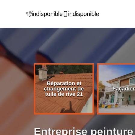
indisponible
indisponible
Réparation et
rise de
changement de
Façadier
ture 21
tuile de rive 21
Entreprise peinture 