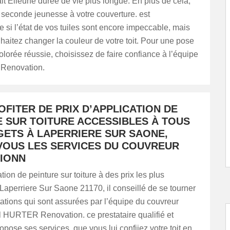
ait Elleune durée de vie plus longue. En plus de cela,
e seconde jeunesse à votre couverture. est
i l’état de vos tuiles sont encore impeccable, mais
aitez changer la couleur de votre toit. Pour une pose
olorée réussie, choisissez de faire confiance à l’équipe
Renovation.
FITER DE PRIX D’APPLICATION DE
E SUR TOITURE ACCESSIBLES À TOUS
GETS À LAPERRIERE SUR SAONE,
VOUS LES SERVICES DU COUVREUR
IONN
tion de peinture sur toiture à des prix les plus
 Laperriere Sur Saone 21170, il conseillé de se tourner
tations qui sont assurées par l’équipe du couvreur
l HURTER Renovation. ce prestataire qualifié et
pose ses services, que vous lui confiiez votre toit en