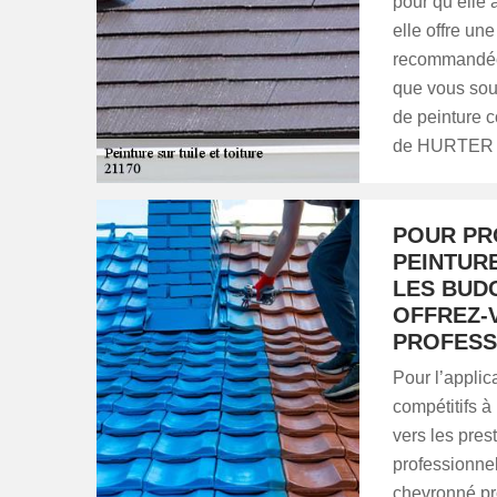
pour qu’elle 
elle offre un
recommandée s
que vous souh
de peinture c
de HURTER 
POUR PRO
PEINTUR
LES BUD
OFFREZ-
PROFESS
Pour l’applica
compétitifs à
vers les pres
professionne
chevronné pro