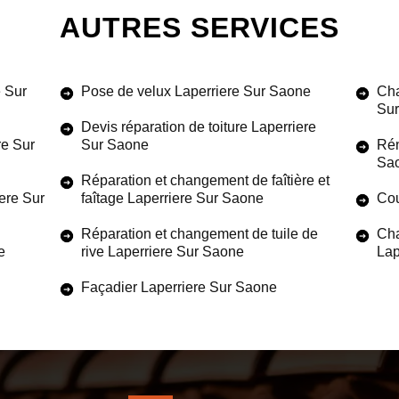
AUTRES SERVICES
 Sur
Pose de velux Laperriere Sur Saone
Cha
Su
Devis réparation de toiture Laperriere
re Sur
Sur Saone
Rén
Sa
Réparation et changement de faîtière et
iere Sur
faîtage Laperriere Sur Saone
Cou
Réparation et changement de tuile de
Cha
e
rive Laperriere Sur Saone
Lap
Façadier Laperriere Sur Saone