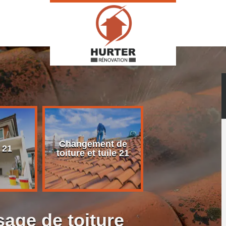
Changement de
Rénovation d
 21
toiture et tuile 21
toiture 21
age de toiture