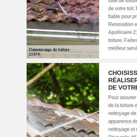
fuite de toit
de votre toit
fiable pour p
Renovation es
Apollinaire 
toiture. Fai
meilleur serv
CHOISIS
RÉALISE
DE VOTRE
Pour assurer 
de la toiture 
nettoyage de 
apparence dep
nettoyage et 