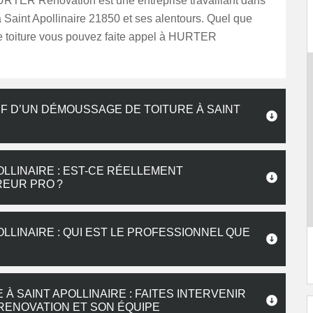
URTER Renovation est une entreprise travaillant dans
Saint Apollinaire 21850 et ses alentours. Quel que
de toiture vous pouvez faite appel à HURTER
IF D’UN DÉMOUSSAGE DE TOITURE À SAINT
OLLINAIRE : EST-CE RÉELLEMENT
REUR PRO ?
LLINAIRE : QUI EST LE PROFESSIONNEL QUE
 SAINT APOLLINAIRE : FAITES INTERVENIR
ENOVATION ET SON ÉQUIPE