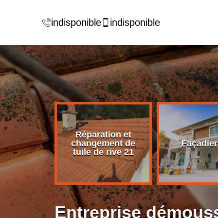
indisponible
indisponible
Réparation et
rise de
changement de
Façadier
ture 21
tuile de rive 21
Entreprise démouss