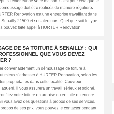
uis l’extérieur de votre maison. C’est pour cela que le
démoussage doit être réalisés de manière régulière.
URTER Renovation est une entreprise travaillant dans
Senailly 21500 et ses alentours. Quel que soit le type
ous pouvez faite appel à HURTER Renovation.
GE DE SA TOITURE À SENAILLY : QUI
PROFESSIONNEL QUE VOUS DEVEZ
ER ?
iser convenablement un démoussage de toiture à
 vaut mieux s’adresser à HURTER Renovation, selon les
des propriétaires dans cette localité. Couvreur
 aguerri, il vous assurera un travail sérieux et soigné,
confiiez votre toiture en ardoise ou en tuile ou encore
Si vous avez des questions à propos de ses services,
propos de ses prix, vous pouvez le contacter pendant