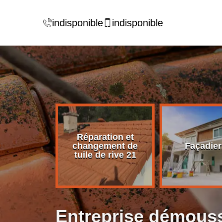
indisponible
indisponible
Réparation et
rise de
changement de
Façadier
ture 21
tuile de rive 21
Entreprise démouss