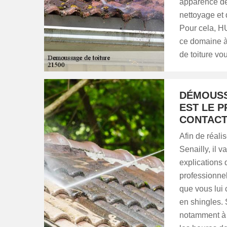
apparence dep
nettoyage et 
Pour cela, H
ce domaine à 
de toiture v
DÉMOUSSA
EST LE 
CONTACT
Afin de réal
Senailly, il
explications 
professionnel
que vous lui 
en shingles. 
notamment à 