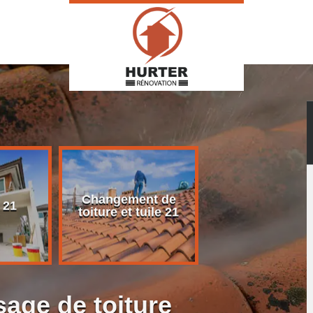
Changement de
Rénovation d
 21
toiture et tuile 21
toiture 21
age de toiture