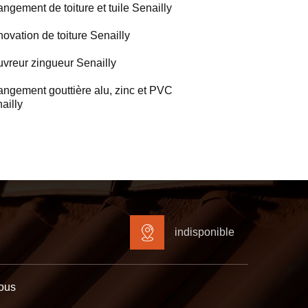
ngement de toiture et tuile Senailly
ovation de toiture Senailly
vreur zingueur Senailly
ngement gouttière alu, zinc et PVC
ailly
indisponible
ous