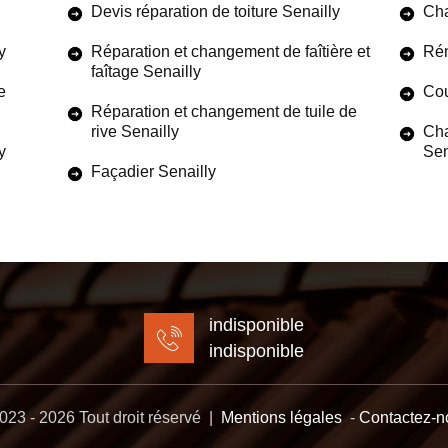
Devis réparation de toiture Senailly
Cha
y
Réparation et changement de faîtière et
Rén
faîtage Senailly
e
Cou
Réparation et changement de tuile de
rive Senailly
Cha
y
Sen
Façadier Senailly
indisponible
indisponible
23 - 2026 Tout droit réservé |
Mentions légales
-
Contactez-n