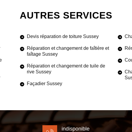
AUTRES SERVICES
Devis réparation de toiture Sussey
Cha
y
Réparation et changement de faîtière et
Rén
faîtage Sussey
e
Cou
Réparation et changement de tuile de
rive Sussey
Cha
y
Su
Façadier Sussey
indisponible