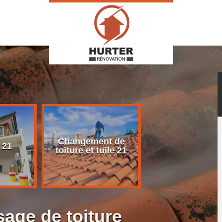
Changement de
Rénovation d
 21
toiture et tuile 21
toiture 21
age de toiture