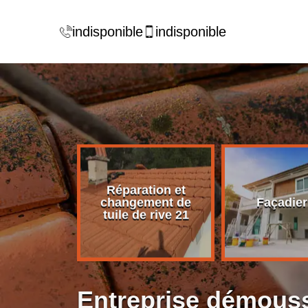
indisponible
indisponible
Réparation et
rise de
changement de
Façadier
ture 21
tuile de rive 21
Entreprise démouss