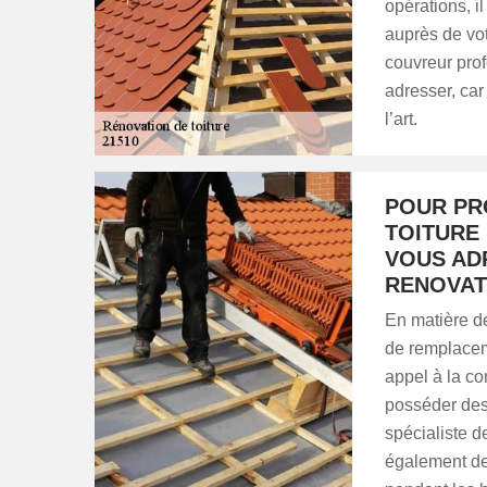
opérations, i
auprès de vot
couvreur pr
adresser, car
l’art.
POUR PR
TOITURE
VOUS AD
RENOVAT
En matière de
de remplaceme
appel à la 
posséder des
spécialiste d
également des