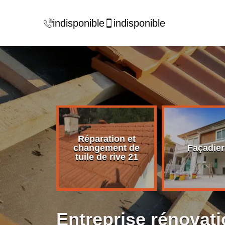
indisponible
indisponible
Réparation et
rise de
changement de
Façadier
ture 21
tuile de rive 21
Entreprise rénovati