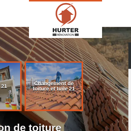
Changement de
Rénovation d
 21
toiture et tuile 21
toiture 21
on de toiture