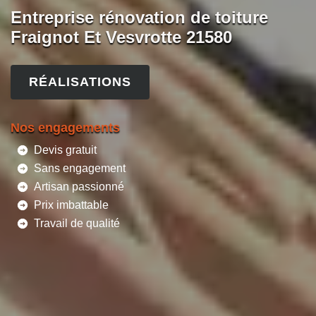
Entreprise rénovation de toiture
Fraignot Et Vesvrotte 21580
RÉALISATIONS
Nos engagements
Devis gratuit
Sans engagement
Artisan passionné
Prix imbattable
Travail de qualité