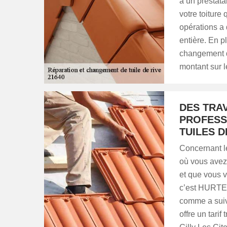
à un prestatai
votre toiture
opérations a 
entière. En pl
changement de
montant sur le
DES TRA
PROFESS
TUILES D
Concernant le
où vous avez 
et que vous v
c’est HURTER 
comme a suiv
offre un tari