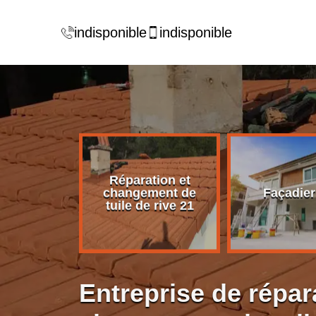
indisponible
indisponible
Réparation et
rise de
changement de
Façadier
ture 21
tuile de rive 21
Entreprise de répar