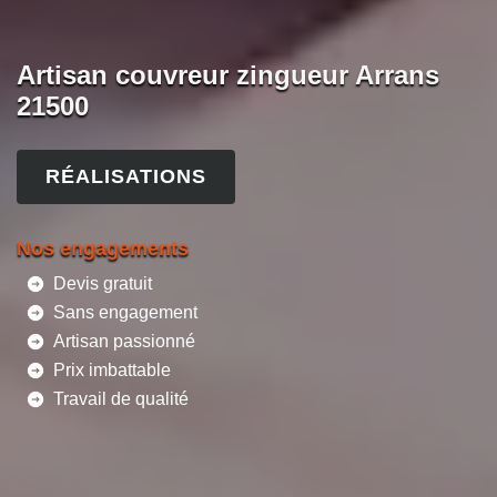
Artisan couvreur zingueur Arrans
21500
RÉALISATIONS
Nos engagements
Devis gratuit
Sans engagement
Artisan passionné
Prix imbattable
Travail de qualité