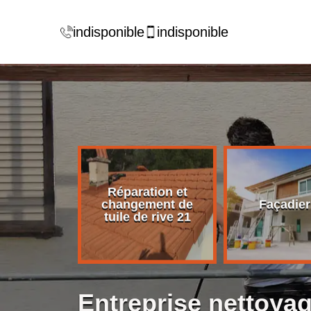
indisponible
indisponible
Réparation et
rise de
changement de
Façadier
ture 21
tuile de rive 21
Entreprise nettoyag