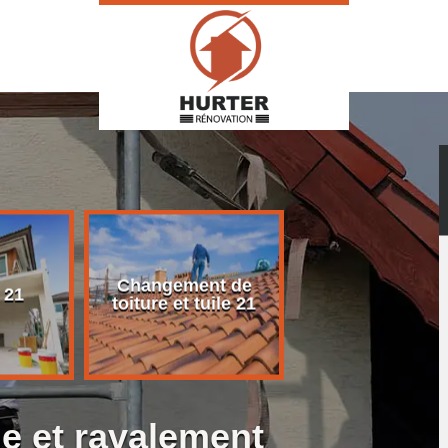
Changement de
Rénovation d
 21
toiture et tuile 21
toiture 21
e et ravalement