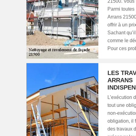
21500. Vous p
Parmi toutes 
Arrans 21500 
offrir à un p
Sachant qu’i
comme le déco
Pour ces pro
LES TRA
ARRANS 
INDISPEN
L’exécution d
tout une obli
non-exécution
obligation, i
des travaux d