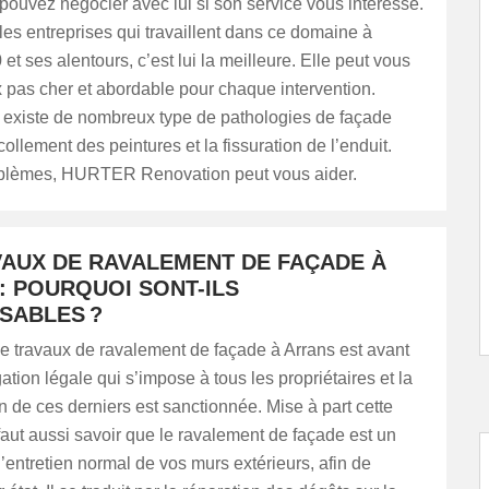
ouvez négocier avec lui si son service vous intéresse.
les entreprises qui travaillent dans ce domaine à
et ses alentours, c’est lui la meilleure. Elle peut vous
rix pas cher et abordable pour chaque intervention.
l existe de nombreux type de pathologies de façade
llement des peintures et la fissuration de l’enduit.
blèmes, HURTER Renovation peut vous aider.
VAUX DE RAVALEMENT DE FAÇADE À
: POURQUOI SONT-ILS
SABLES ?
e travaux de ravalement de façade à Arrans est avant
gation légale qui s’impose à tous les propriétaires et la
 de ces derniers est sanctionnée. Mise à part cette
l faut aussi savoir que le ravalement de façade est un
’entretien normal de vos murs extérieurs, afin de