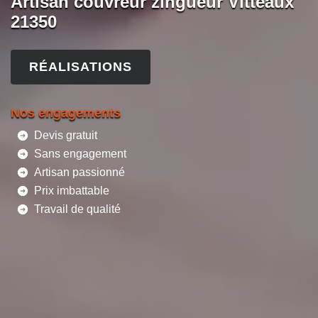
Artisan couvreur zingueur Vitteaux
21350
RÉALISATIONS
Nos engagements
Devis gratuit
Sans engagement
Artisan passionné
Prix imbattable
Travail de qualité