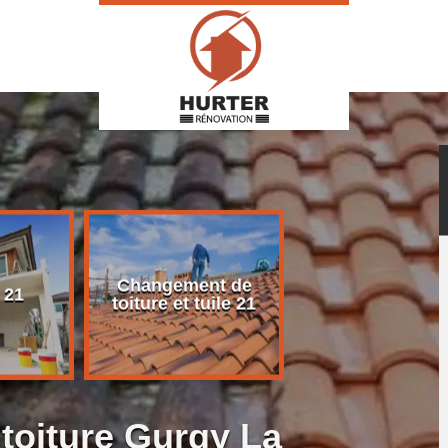
Changement de
Rénovation d
 21
toiture et tuile 21
toiture 21
toiture Gurgy La