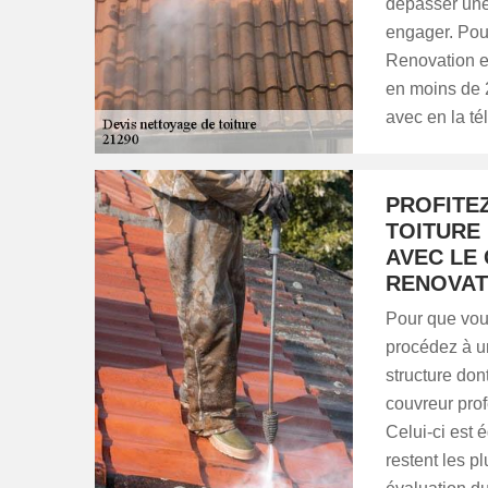
dépasser une 
engager. Pou
Renovation e
en moins de 2
avec en la té
PROFITE
TOITURE
AVEC LE
RENOVAT
Pour que vous
procédez à un
structure don
couvreur pro
Celui-ci est 
restent les p