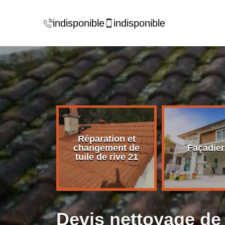
indisponible
indisponible
Réparation et
rise de
changement de
Façadier
ture 21
tuile de rive 21
Devis nettoyage de 