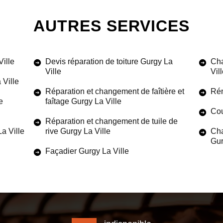
AUTRES SERVICES
ille
Devis réparation de toiture Gurgy La
Cha
Ville
Vil
 Ville
Réparation et changement de faîtière et
Rén
e
faîtage Gurgy La Ville
Cou
Réparation et changement de tuile de
La Ville
rive Gurgy La Ville
Cha
Gur
Façadier Gurgy La Ville