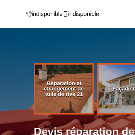
indisponible
indisponible
Réparation et
rise de
changement de
Façadier
ture 21
tuile de rive 21
Devis réparation de