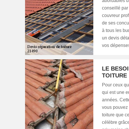
abordables du
conseillé par
couvreur pro
de ses concur
à tous les bu
un devis déta
vos dépense
LE BESOI
TOITURE 
Pour ceux qu
qui est une e
années. Cette
vous pouvez 
toiture que ce
célèbre grâce