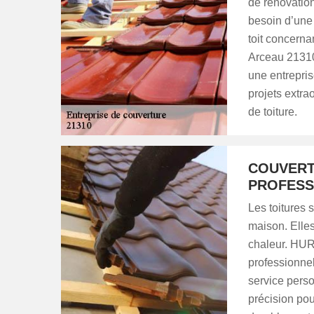
de rénovation
besoin d’une 
toit concerna
Arceau 21310
une entrepris
projets extra
de toiture.
COUVERT
PROFESS
Les toitures 
maison. Elles
chaleur. HUR
professionnel
service perso
précision pou