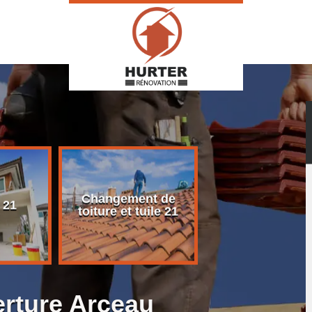
Changement de
Rénovation d
 21
toiture et tuile 21
toiture 21
erture Arceau