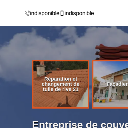
indisponible
indisponible
Réparation et
rise de
changement de
Façadier
ture 21
tuile de rive 21
Entreprise de couv