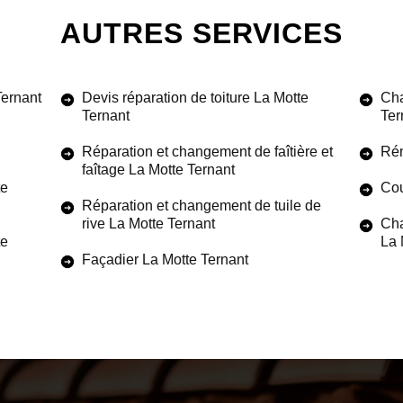
AUTRES SERVICES
Ternant
Devis réparation de toiture La Motte
Cha
Ternant
Ter
Réparation et changement de faîtière et
Rén
faîtage La Motte Ternant
te
Cou
Réparation et changement de tuile de
rive La Motte Ternant
Cha
te
La 
Façadier La Motte Ternant