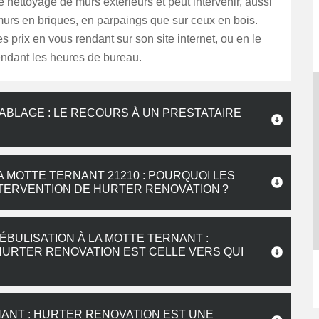
 nettoyage de murs extérieurs et peut intervenir, aussi
murs en briques, en parpaings que sur ceux en bois.
 prix en vous rendant sur son site internet, ou en le
endant les heures de bureau.
BLAGE : LE RECOURS À UN PRESTATAIRE
 MOTTE TERNANT 21210 : POURQUOI LES
TERVENTION DE HURTER RENOVATION ?
BULISATION À LA MOTTE TERNANT :
HURTER RENOVATION EST CELLE VERS QUI
ANT : HURTER RENOVATION EST UNE