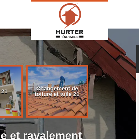
Changement de
Rénovation d
 21
toiture et tuile 21
toiture 21
e et ravalement