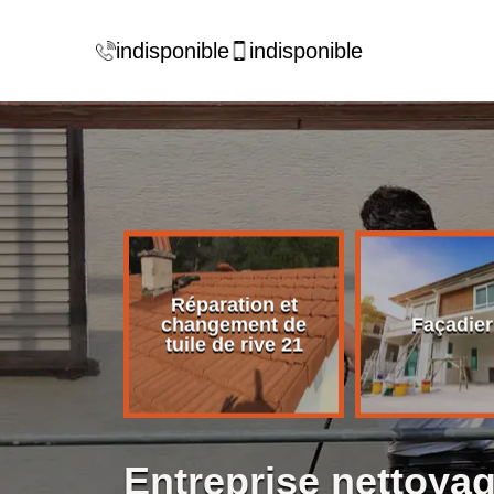
indisponible
indisponible
Réparation et
rise de
changement de
Façadier
ture 21
tuile de rive 21
Entreprise nettoyag