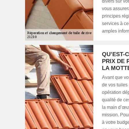
divers sur vot
vous assurera
principes régi
services à ce
amples infor
QU’EST-C
PRIX DE 
LA MOTT
Avant que vo
de vos tuiles 
opération dé
qualité de ce
la main d’œuv
mission. Pour
à votre budge