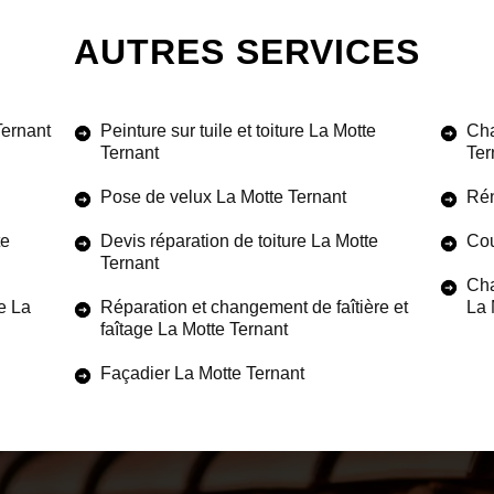
AUTRES SERVICES
Ternant
Peinture sur tuile et toiture La Motte
Cha
Ternant
Ter
Pose de velux La Motte Ternant
Rén
te
Devis réparation de toiture La Motte
Cou
Ternant
Cha
e La
Réparation et changement de faîtière et
La 
faîtage La Motte Ternant
Façadier La Motte Ternant