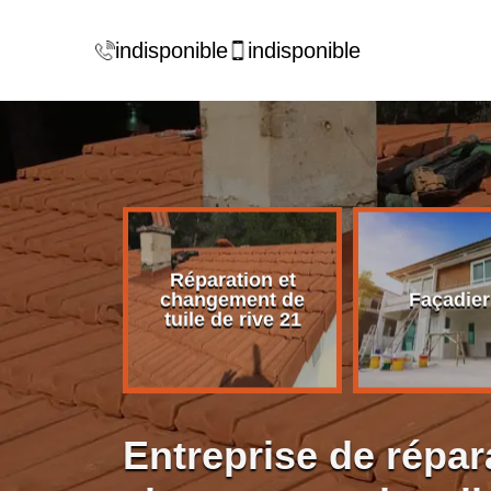
indisponible
indisponible
Réparation et
rise de
changement de
Façadier
ture 21
tuile de rive 21
Entreprise de répar