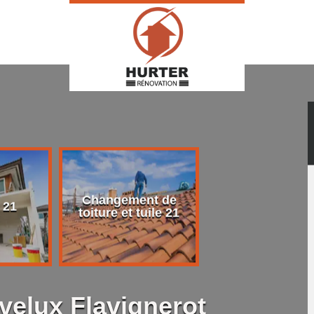
Changement de
Rénovation d
 21
toiture et tuile 21
toiture 21
velux Flavignerot