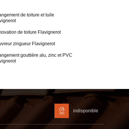
ngement de toiture et tuile
vignerot
ovation de toiture Flavignerot
vreur zingueur Flavignerot
ngement gouttière alu, zinc et PVC
vignerot
indisponible