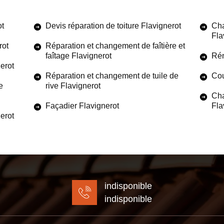
ot
Devis réparation de toiture Flavignerot
Cha
Fla
rot
Réparation et changement de faîtière et
faîtage Flavignerot
Rén
erot
Réparation et changement de tuile de
Cou
e
rive Flavignerot
Cha
Façadier Flavignerot
Fla
nerot
indisponible
indisponible