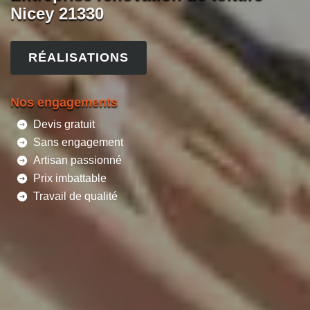
Nicey 21330
RÉALISATIONS
Nos engagements
Devis gratuit
Sans engagement
Artisan passionné
Prix imbattable
Travail de qualité